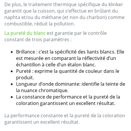
De plus, le
traitement
thermique
spécifique
du
klinker
garantit
que
la
cuisson
, qui s’
effectue
en
brûlant
du
naphta
et/
ou
du
méthane
(et non
du
charbon
)
comme
combustible
,
réduit
la
pollution
.
La
pureté
du
blanc
est
garantie
par le
contrôle
constant
de
trois
paramètres
:
Brillance
: c’est la
spécificité
des
liants
blancs
. Elle
est
mesurée
en
comparant
la
réflectivité
d’un
échantillon
à celle d’un
étalon
blanc
.
Pureté
:
exprime
la
quantité
de
couleur
dans
le
produit
.
Longueur
d’onde
dominante:
identifie
la
teinte
de
la nuance
chromatique
.
La constance de performance et la pureté de la
coloration garantissent un excellent résultat.
La performance constante et la
pureté
de la
coloration
garantissent
un
excellent
résultat
.