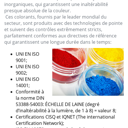
inorganiques
, qui
garantissent
une
inaltérabilité
presque
absolue
de la
couleur
.
Ces
colorants
,
fournis
par le leader mondial
du
secteur
,
sont
produits
avec
des
technologies
de
pointe
et
suivent
des
contrôles
extrêmement
stricts
,
parfaitement
conformes
aux
directives
de
référence
qui
garantissent
une longue
durée
dans
le
temps:
UNI EN ISO
9001;
UNI EN ISO
9002;
UNI EN ISO
14001;
Conformité
à
la norme
DIN
53388-
54003:
ÉCHELLE DE LAINE (
degré
d’
inaltérabilité
à la lumière, de 1 à 8) =
valeur
8;
Certifications
CISQ et IQNET (The international
Certification
Network);