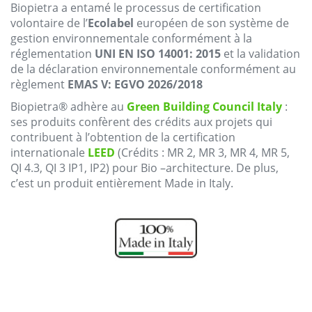
Biopietra
a
entamé
le
processus
de
certification
volontaire
de
l’
Ecolabel
européen de son
système
de
gestion
environnementale
conformément
à la
réglementation
UNI EN ISO
14001:
2015
et la
validation
de la
déclaration
environnementale
conformément
au
règlement
EMAS
V:
EGVO 2026/2018
Biopietra
®
adhère
au
Green Building
Council
Italy
:
ses
produits
confèrent
des
crédits
aux
projets
qui
contribuent
à l’
obtention
de la
certification
internationale
LEED
(
Crédits
: MR 2, MR 3, MR 4, MR 5,
QI 4.3, QI 3 IP1, IP2) pour
Bio
–
architecture
. De plus,
c’est un
produit
entièrement
Made in
Italy
.