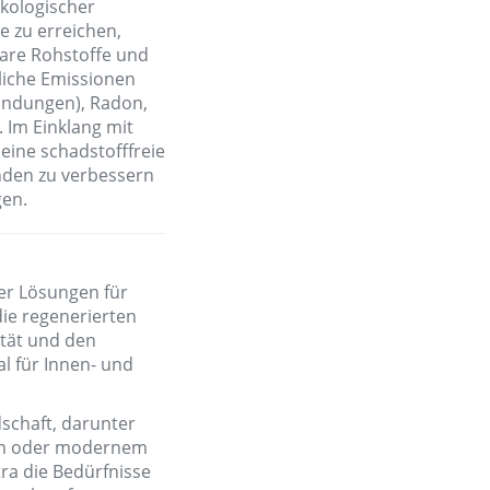
ökologischer
e zu erreichen,
are Rohstoffe und
dliche Emissionen
bindungen), Radon,
 Im Einklang mit
 eine schadstofffreie
nden zu verbessern
gen.
ter Lösungen für
ie regenerierten
ität und den
al für Innen- und
dschaft, darunter
lem oder modernem
tra die Bedürfnisse