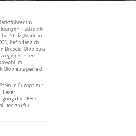
Marktführer im
idungen – attraktiv
che. Stolz „Made in
999, befindet sich
 Brescia. Biopietra
us regeneriertem
 sowohl im
t Biopietra perfekt
 Stein in Europa mit
 dieser
angung der LEED-
l Design) für