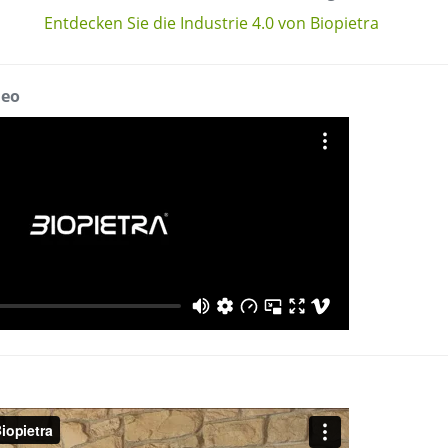
Entdecken Sie die Industrie 4.0 von Biopietra
deo