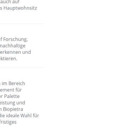
 auch auf
das Hauptwohnsitz
uf Forschung,
s nachhaltige
u erkennen und
ktieren.
n im Bereich
gement für
r Palette
Leistung und
n Biopietra
ie ideale Wahl für
ristiges