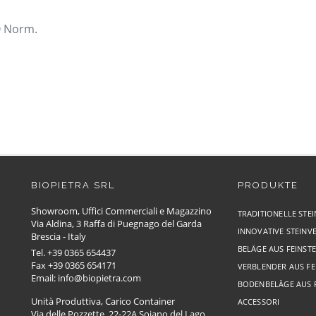
O Norm.
BIOPIETRA SRL
PRODUKTE
Showroom, Uffici Commerciali e Magazzino
TRADITIONELLE STE
Via Aldina, 3 Raffa di Puegnago del Garda
INNOVATIVE STEINV
Brescia - Italy
BELÄGE AUS FEINST
Tel. +39 0365 654437
Fax +39 0365 654171
VERBLENDER AUS FE
Email: info@biopietra.com
BODENBELÄGE AUS 
Unità Produttiva, Carico Container
ACCESSORI
Via delle Pozzette, 22-22A Soiano del Lago