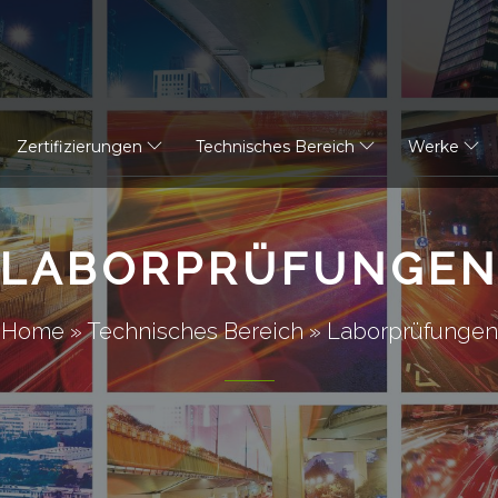
Zertifizierungen
Technisches Bereich
Werke
LABORPRÜFUNGE
Home
»
Technisches Bereich
»
Laborprüfungen