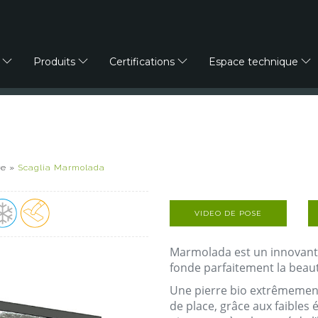
e
Produits
Certifications
Espace technique
re
»
Scaglia Marmolada
VIDEO DE POSE
Marmolada est un innovant 
fonde parfaitement la beauté
Une pierre bio extrêmemen
de place, grâce aux faibles 