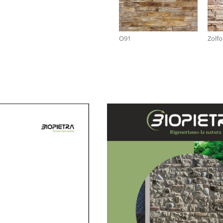
O91
Zolfo