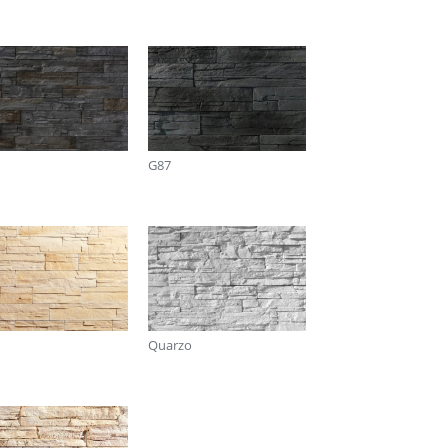
lia Marmolada C58
G87
Quarzo