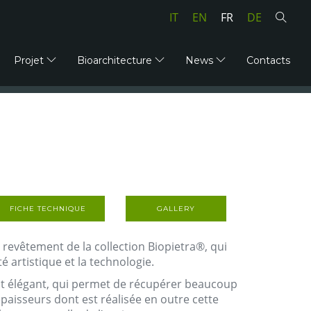
IT
EN
FR
DE
Projet
Bioarchitecture
News
Contacts
FICHE TECHNIQUE
GALLERY
revêtement de la collection Biopietra®, qui
 artistique et la technologie.
t élégant, qui permet de récupérer beaucoup
épaisseurs dont est réalisée en outre cette