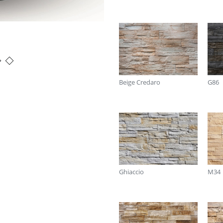
Scag
Beige Credaro
G86
Ghiaccio
M34