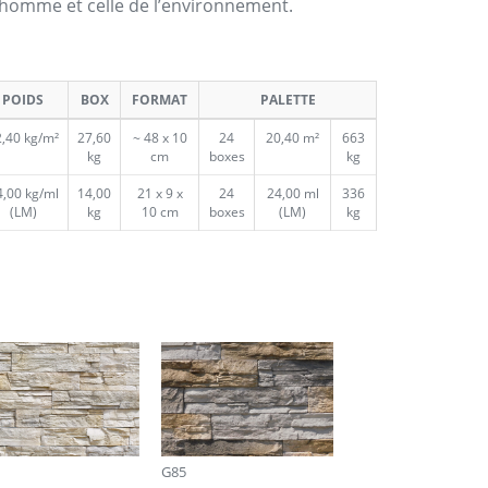
l’homme et celle de l’environnement.
POIDS
BOX
FORMAT
PALETTE
,40 kg/m²
27,60
~ 48 x 10
24
20,40 m²
663
kg
cm
boxes
kg
4,00 kg/ml
14,00
21 x 9 x
24
24,00 ml
336
(LM)
kg
10 cm
boxes
(LM)
kg
G85