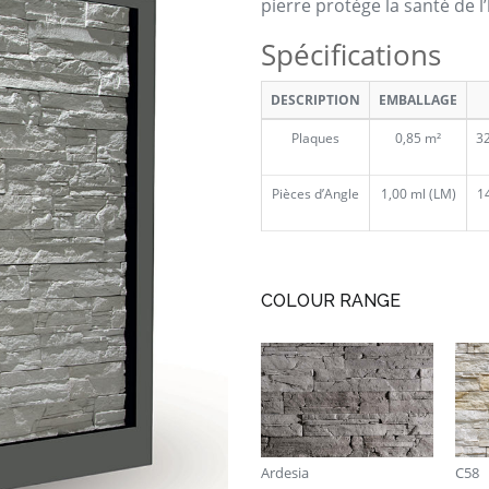
pierre protège la santé de 
Spécifications
DESCRIPTION
EMBALLAGE
Plaques
0,85 m²
32
Pièces d’Angle
1,00 ml (LM)
1
COLOUR RANGE
Ardesia
C58