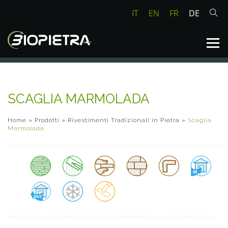
IT
EN
FR
DE
SCAGLIA MARMOLADA
Home
»
Prodotti
»
Rivestimenti Tradizionali in Pietra
»
Scaglia
Marmolada