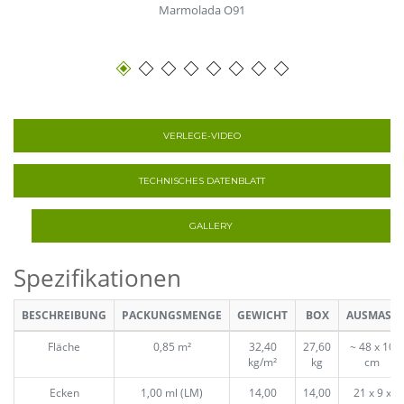
Marmolada Quarzo
VERLEGE-VIDEO
TECHNISCHES DATENBLATT
GALLERY
Spezifikationen
BESCHREIBUNG
PACKUNGSMENGE
GEWICHT
BOX
AUSMASS
Fläche
0,85 m²
32,40
27,60
~ 48 x 10
kg/m²
kg
cm
Ecken
1,00 ml (LM)
14,00
14,00
21 x 9 x