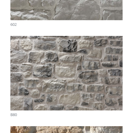
602
B80