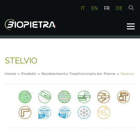
IT
EN
FR
DE
STELVIO
Home
»
Prodotti
»
Revêtements Traditionnels en Pierre
»
Stelvio