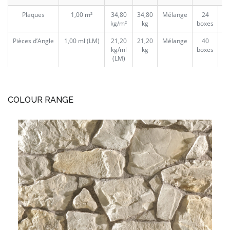
Plaques
1,00 m²
34,80
34,80
Mélange
24
kg/m²
kg
boxes
Pièces d’Angle
1,00 ml (LM)
21,20
21,20
Mélange
40
40
kg/ml
kg
boxes
(LM)
(
COLOUR RANGE