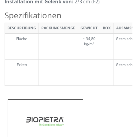
Installation mit Gelenk von
:
2/3 cm (F2)
Spezifikationen
BESCHREIBUNG
PACKUNGSMENGE
GEWICHT
BOX
AUSMASS
Fläche
–
~ 34,80
–
Germischt
kg/m²
Ecken
–
–
–
Germischt