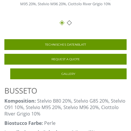
M95 20%, Stelvio M96 20%, Ciottolo River Grigio 10%
TECHNISCHES DATENBLATT
REQUEST A QUOTE
GALLERY
BUSSETO
Komposition:
Stelvio B80 20%, Stelvio G85 20%, Stelvio
O91 10%, Stelvio M95 20%, Stelvio M96 20%, Ciottolo
River Grigio 10%
Biostucco Farbe:
Perle