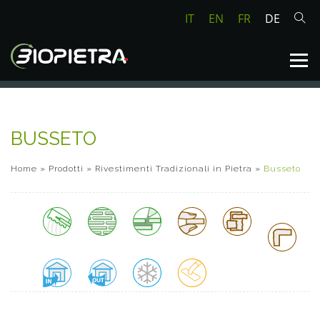
IT
EN
FR
DE
BUSSETO
Home
»
Prodotti
»
Rivestimenti Tradizionali in Pietra
»
Busseto