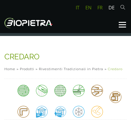
IT
EN
FR
DE
CREDARO
Home
»
Prodotti
»
Rivestimenti Tradizionali in Pietra
»
Credaro