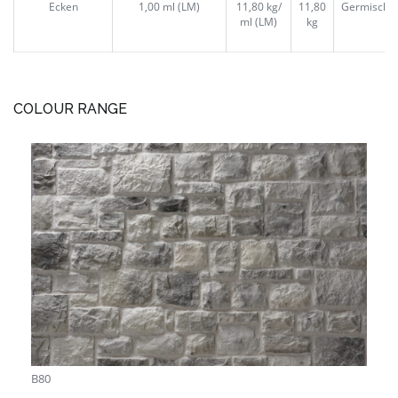
Ecken
1,00 ml (LM)
11,80 kg/
11,80
Germischt
ml (LM)
kg
COLOUR RANGE
B80