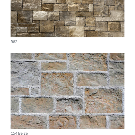
B82
C54 Beige