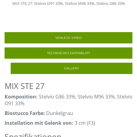
MIX STE 27: Stelvio O91 33%, Stelvio M96 33%, Stelvio G86 33%
VERLEGE-VIDEO
TECHNISCHES DATENBLATT
GALLERY
MIX STE 27
Komposition:
Stelvio G86 33%, Stelvio M96 33%, Stelvio
O91 33%
Biostucco Farbe:
Dunkelgrau
Installation mit Gelenk von:
3 cm (F3)
Spezifikationen