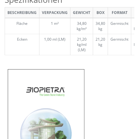
BESCHREIBUNG
VERPACKUNG
GEWICHT
BOX
FORMAT
Fläche
1 m²
34,80
34,80
Germischt
2
kg/m²
kg
bo
Ecken
1,00 ml (LM)
21,20
21,20
Germischt
4
kg/ml
kg
bo
(LM)