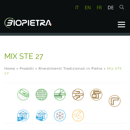
IT
EN
FR
DE
MIX STE 27
Home
»
Prodotti
»
Rivestimenti Tradizionali in Pietra
»
Mix STE
27