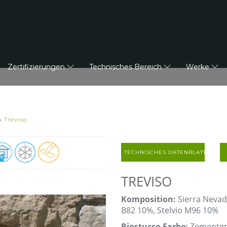
Zertifizierungen
Technisches Bereich
Werke
»
Treviso
TECHNISCHES DATENBLATT
TREVISO
Komposition:
Sierra Nevad
B82 10%, Stelvio M96 10%
Biostucco Farbe:
Zementg