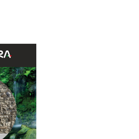
a Nevada M96 40%, Stelvio B82 10%, Stelvio M96 10%