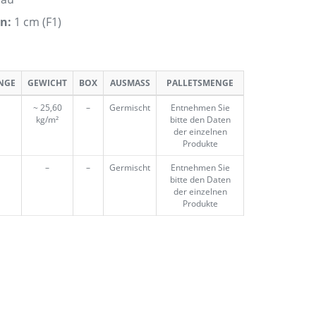
on
:
1 cm (F1)
NGE
GEWICHT
BOX
AUSMASS
PALLETSMENGE
~ 25,60
–
Germischt
Entnehmen Sie
kg/m²
bitte den Daten
der einzelnen
Produkte
–
–
Germischt
Entnehmen Sie
bitte den Daten
der einzelnen
Produkte