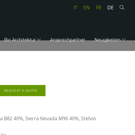
IT
EN
FR
DE
Bio Architektur
Ansprechpartner
Neuigkeiten
REQUEST A QUOTE
a B82 40%, Sierra Nevada M96 40%, Stelvio
rau