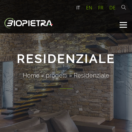
IT
EN
FR
DE
RESIDENZIALE
Home
»
progetti
»
Residenziale