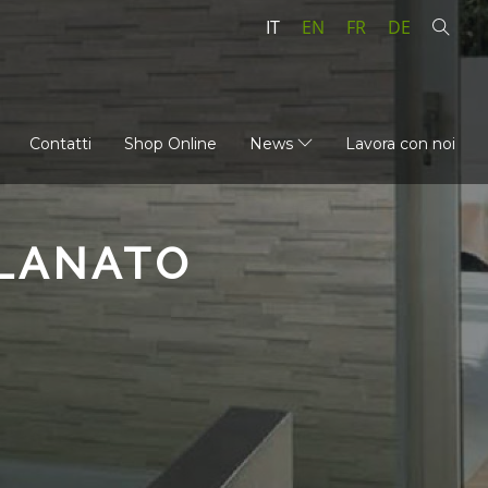
IT
EN
FR
DE
Contatti
Shop Online
News
Lavora con noi
LLANATO