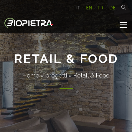
IT
EN
FR
DE
RETAIL & FOOD
Home
»
progetti
»
Retail & Food