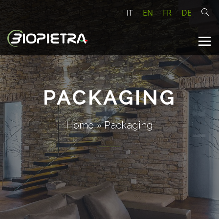
IT
EN
FR
DE
PACKAGING
Home
»
Packaging