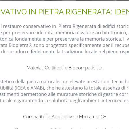
ATIVO IN PIETRA RIGENERATA: IDEN
il restauro conservativo in Pietra Rigenerata di edifici stori
 per preservare identità, memoria e valore architettonico, n
onica fondamentale per preservare la memoria storica, il valo
erata Biopietra® sono progettati specificamente per il recupero
di riprodurre fedelmente la tradizione locale nel pieno risp
Materiali Certificati e Biocompatibilità
etico della pietra naturale con elevate prestazioni tecniche or
ibilità (ICEA e ANAB), che ne attestano la totale assenza di
rivestimenti permettono alle murature storiche di gestire co
turale e garantendo la salubrità degli ambienti interni ed es
Compatibilità Applicativa e Marcatura CE