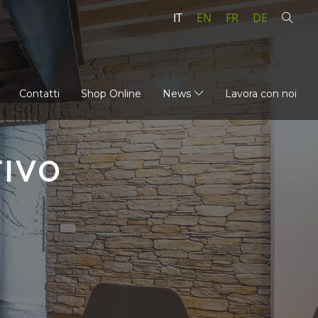
IT
EN
FR
DE
Contatti
Shop Online
News
Lavora con noi
IVO