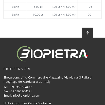
Biofin
5,00 Lt
1,00 Lt = 4-5,00 m²
126
Biofin
10,00 Lt
1,00 Lt = 4-5,00 m²
90
BIOPIETRA SRL
Showroom, Uffici Commerciali e Magazzino Via Aldina, 3 Raffa di
Puegnago del Garda Brescia - Italy
Tel. +39 0365 654437
Fax +39 0365 654171
Email: info@biopietra.com
Unità Produttiva, Carico Container