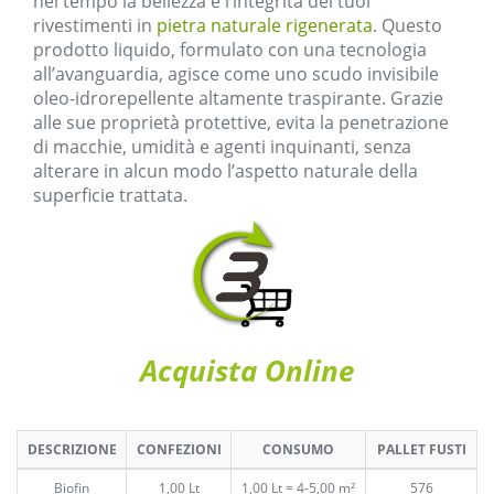
nel tempo la bellezza e l’integrità dei tuoi
rivestimenti in
pietra naturale rigenerata
. Questo
prodotto liquido, formulato con una tecnologia
all’avanguardia, agisce come uno scudo invisibile
oleo-idrorepellente altamente traspirante. Grazie
alle sue proprietà protettive, evita la penetrazione
di macchie, umidità e agenti inquinanti, senza
alterare in alcun modo l’aspetto naturale della
superficie trattata.
Acquista Online
DESCRIZIONE
CONFEZIONI
CONSUMO
PALLET FUSTI
Biofin
1,00 Lt
1,00 Lt = 4-5,00 m²
576