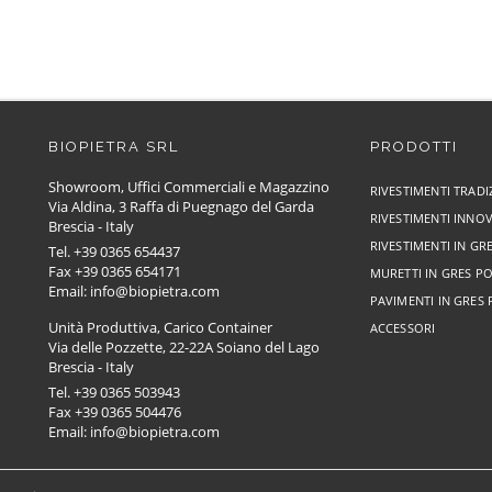
BIOPIETRA SRL
PRODOTTI
Showroom, Uffici Commerciali e Magazzino
RIVESTIMENTI TRADI
Via Aldina, 3 Raffa di Puegnago del Garda
RIVESTIMENTI INNOV
Brescia - Italy
RIVESTIMENTI IN G
Tel. +39 0365 654437
Fax +39 0365 654171
MURETTI IN GRES P
Email: info@biopietra.com
PAVIMENTI IN GRES
Unità Produttiva, Carico Container
ACCESSORI
Via delle Pozzette, 22-22A Soiano del Lago
Brescia - Italy
Tel. +39 0365 503943
Fax +39 0365 504476
Email: info@biopietra.com