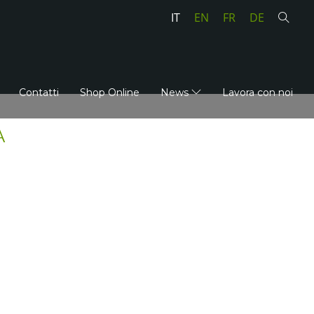
IT
EN
FR
DE
Contatti
Shop Online
News
Lavora con noi
A