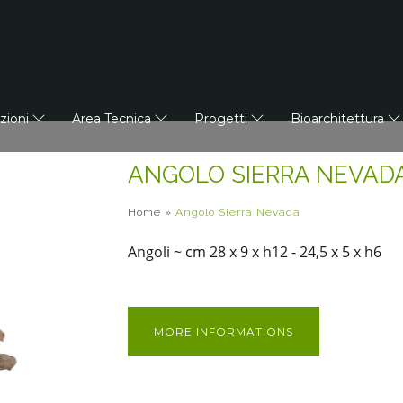
azioni
Area Tecnica
Progetti
Bioarchitettura
ANGOLO SIERRA NEVAD
Home
»
Angolo Sierra Nevada
Angoli ~ cm 28 x 9 x h12 - 24,5 x 5 x h6
MORE INFORMATIONS