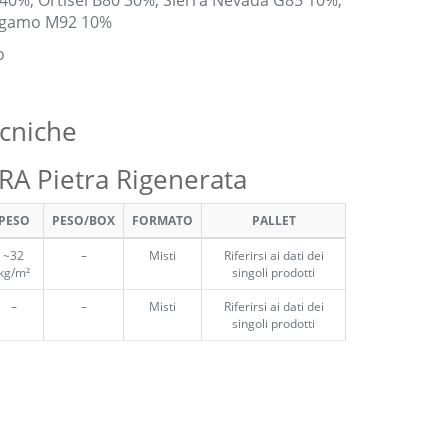
5 40%, Ortisei B80 30%, Sierra Nevada G85 10%,
ergamo M92 10%
o
ecniche
A Pietra Rigenerata
PESO
PESO/BOX
FORMATO
PALLET
~32
–
Misti
Riferirsi ai dati dei
kg/m²
singoli prodotti
–
–
Misti
Riferirsi ai dati dei
singoli prodotti