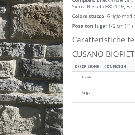
Composizione
: Ortisei G8
Sierra Nevada B80 10%, B
Colore stucco:
Grigio medi
Posa con fuga:
1/2 cm (F1)
Caratteristiche t
CUSANO BIOPIETR
DESCRIZIONE
CONFEZIONI
Fondo
–
Angoli
–