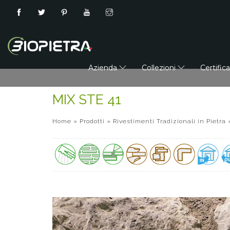
Azienda
Collezioni
Certific
MIX STE 41
Home
»
Prodotti
»
Rivestimenti Tradizionali in Pietra