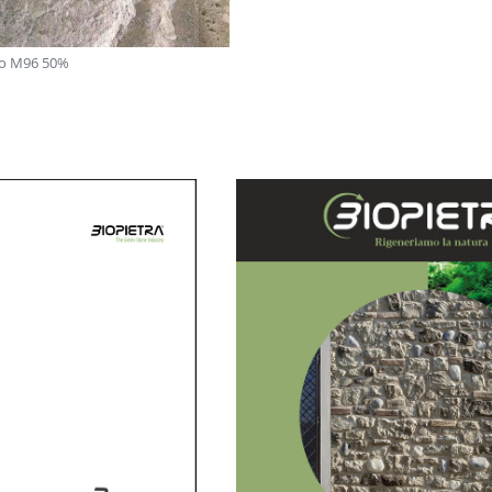
vio M96 50%
Mix Ste 41: Ste