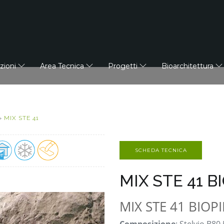
azioni
Area Tecnica
Progetti
Bioarchitettura
»
MIX STE 41
SCHEDA TECNICA
MIX STE 41 B
MIX STE 41 BIOPI