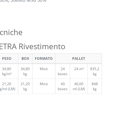
0 50%, Stelvio M96 50%
ecniche
ETRA Rivestimento
PESO
BOX
FORMATO
PALLET
34,80
34,80
Misti
24
24 m²
835,2
kg/m²
kg
boxes
kg
21,20
21,20
Misti
40
40,00
848
g/ml (LM)
kg
boxes
ml (LM)
kg