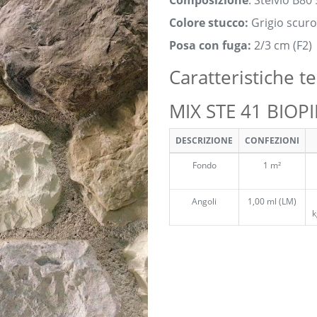
Composizione
: Stelvio B8
Colore stucco:
Grigio scuro
Posa con fuga:
2/3 cm (F2)
Caratteristiche t
MIX STE 41 BIOPI
DESCRIZIONE
CONFEZIONI
Fondo
1 m²
Angoli
1,00 ml (LM)
k