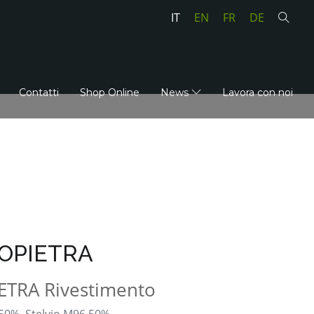
IT
EN
FR
DE
Contatti
Shop Online
News
Lavora con noi
IOPIETRA
ETRA Rivestimento