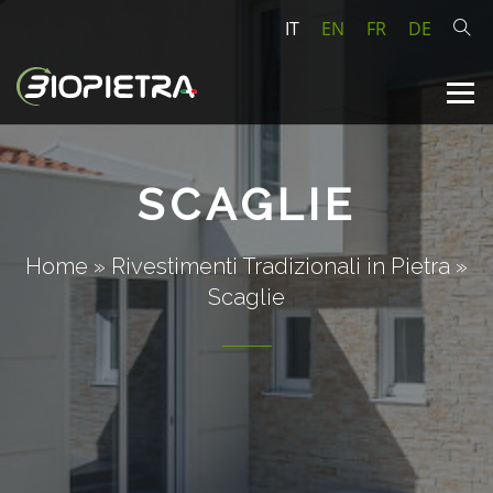
IT
EN
FR
DE
SCAGLIE
Home
»
Rivestimenti Tradizionali in Pietra
»
Scaglie