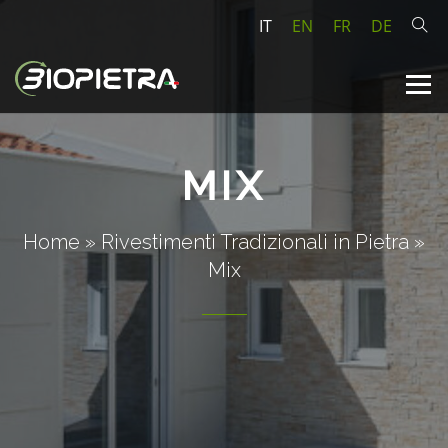
IT
EN
FR
DE
MIX
Home
»
Rivestimenti Tradizionali in Pietra
»
Mix